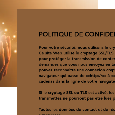
POLITIQUE DE CONFIDE
Pour votre sécurité, nous utilisons le c
Ce site Web utilise le cryptage SSL/TLS 
pour protéger la transmission de contenu
demandes que vous nous envoyez en tan
pouvez reconnaître une connexion crypt
navigateur qui passe de «»http://»» à «
cadenas dans la ligne de votre navigate
Si le cryptage SSL ou TLS est activé, l
transmettez ne pourront pas être lues p
Toutes les données de contact et de ré