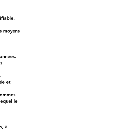
fiable.
es moyens
données.
es
.
ée et
 sommes
lequel le
s, à