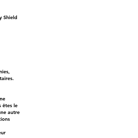
y Shield
nies,
aires.
une
 êtes le
une autre
tions
eur