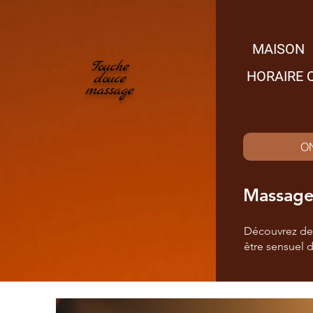
MAISON
Touche
HORAIRE 
douce
massage
O
Massage 
Découvrez des
être sensuel 