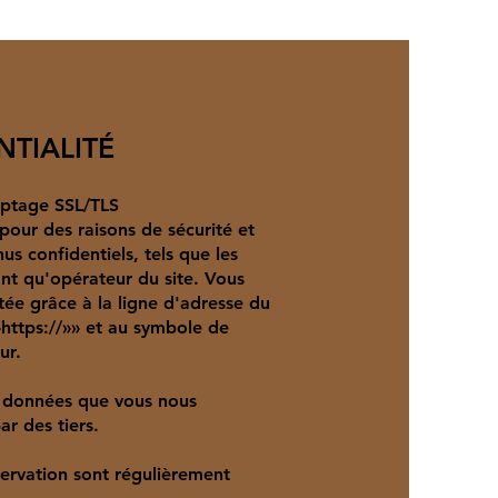
NTIALITÉ
ryptage SSL/TLS
pour des raisons de sécurité et
s confidentiels, tels que les
t qu'opérateur du site. Vous
ée grâce à la ligne d'adresse du
»https://»» et au symbole de
ur.
es données que vous nous
ar des tiers.
servation sont régulièrement