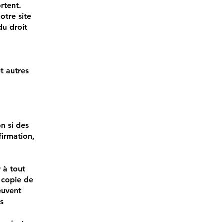
rtent.
otre site
du droit
t autres
n si des
firmation,
 à tout
 copie de
euvent
s