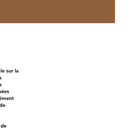
le sur la
a
s
nées
mément
 de
 de