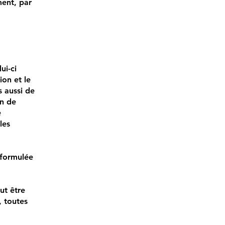
ment, par
ui-ci
ion et le
s aussi de
on de
e
les
 formulée
ut être
, toutes