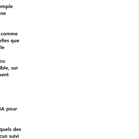
xemple
Une
es comme
elles que
le
 ou
ble, sur
ment
CHA pour
squels des
un suivi