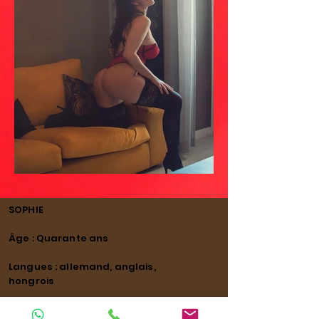
SOPHIE
Âge : Quarante ans
Langues : allemand, anglais,
hongrois
Nationalité : hongroise