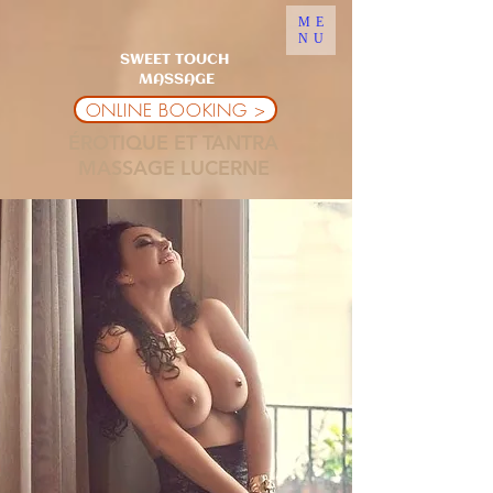
ME
NU
SWEET TOUCH
MASSAGE
ONLINE BOOKING >
ÉROTIQUE ET TANTRA
MASSAGE LUCERNE