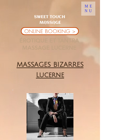
ME
NU
SWEET TOUCH
MASSAGE
ONLINE BOOKING >
ÉROTIQUE ET TANTRA
MASSAGE LUCERNE
MASSAGES BIZARRES
Lucerne